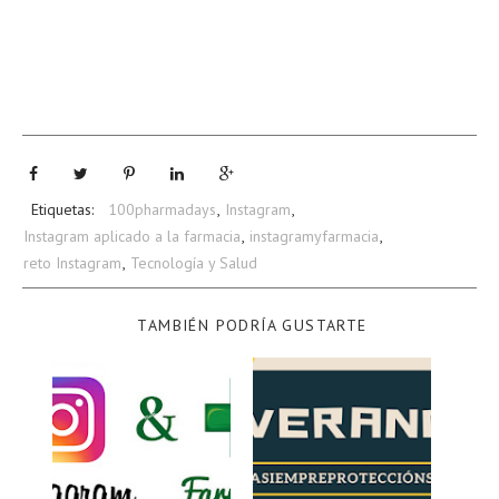
Etiquetas:
100pharmadays
,
Instagram
,
Instagram aplicado a la farmacia
,
instagramyfarmacia
,
reto Instagram
,
Tecnología y Salud
TAMBIÉN PODRÍA GUSTARTE