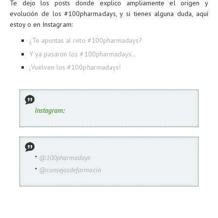
Te dejo los posts donde explico ampliamente el origen y
evolución de los #100pharmadays, y si tienes alguna duda, aquí
estoy o en Instagram:
¿Te apuntas al reto #100pharmadays?
Y ya pasaron los #100pharmadays...
¡Vuelven los #100pharmadays!
Instagram
:
*
@100pharmadays
*
@consejosdefarmacia