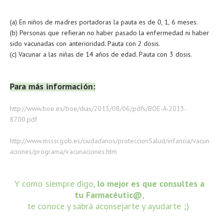
(a) En niños de madres portadoras la pauta es de 0, 1, 6 meses.
(b) Personas que refieran no haber pasado la enfermedad ni haber
sido vacunadas con anterioridad. Pauta con 2 dosis.
(c) Vacunar a las niñas de 14 años de edad. Pauta con 3 dosis.
Para más información:
http://www.boe.es/boe/dias/2013/08/06/pdfs/BOE-A-2013-
8700.pdf
http://www.msssi.gob.es/ciudadanos/proteccionSalud/infancia/vacun
aciones/programa/vacunaciones.htm
Y como siempre digo,
lo mejor es que consultes a
tu Farmacéutic@
,
te conoce y sabrá aconsejarte y ayudarte ;)